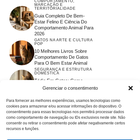
COMPORTAMENTO,
MARCAÇÃO E
TERRITORIALIDADE
Guia Completo De Bem-
Estar Felino E Ciência Do
Comportamento Animal Para
2026
GATOS NA ARTE E CULTURA
POP
10 Melhores Livros Sobre
Comportamento De Gatos
Para O Bem Estar Animal
SEGURANÇA E ESTRUTURA
DOMÉSTICA
Tédio Em Gatos: Como
Garantir O Bem-Estar E A
Gerenciar o consentimento
Saúde Felina
Para fornecer as melhores experiências, usamos tecnologias como
cookies para armazenar e/ou acessar informações do dispositivo. O
consentimento para essas tecnologias nos permitirá processar dados
como comportamento de navegação ou IDs exclusivos neste site. Não
consentir ou retirar o consentimento pode afetar negativamente certos
recursos e funções.