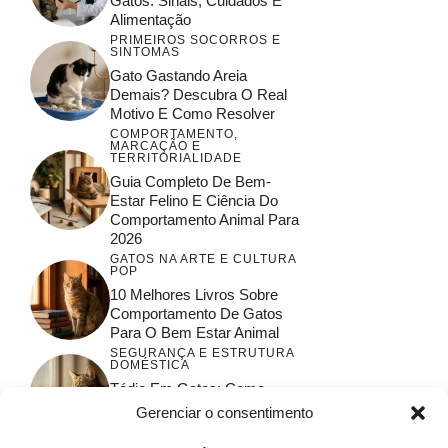
Gatos: Sinais, Cuidados E
Alimentação
PRIMEIROS SOCORROS E
SINTOMAS
Gato Gastando Areia
Demais? Descubra O Real
Motivo E Como Resolver
COMPORTAMENTO,
MARCAÇÃO E
TERRITORIALIDADE
Guia Completo De Bem-
Estar Felino E Ciência Do
Comportamento Animal Para
2026
GATOS NA ARTE E CULTURA
POP
10 Melhores Livros Sobre
Comportamento De Gatos
Para O Bem Estar Animal
SEGURANÇA E ESTRUTURA
DOMÉSTICA
Tédio Em Gatos: Como
Garantir O Bem-Estar E A
Gerenciar o consentimento
Saúde Felina