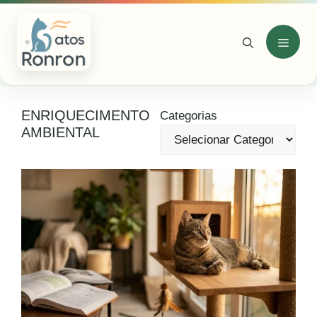
Pular
para
o
Menu
conteúdo
ENRIQUECIMENTO
Categorias
AMBIENTAL