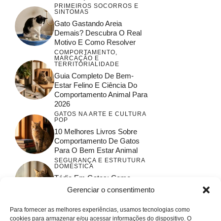
PRIMEIROS SOCORROS E
SINTOMAS
Gato Gastando Areia
Demais? Descubra O Real
Motivo E Como Resolver
COMPORTAMENTO,
MARCAÇÃO E
TERRITORIALIDADE
Guia Completo De Bem-
Estar Felino E Ciência Do
Comportamento Animal Para
2026
GATOS NA ARTE E CULTURA
POP
10 Melhores Livros Sobre
Comportamento De Gatos
Para O Bem Estar Animal
SEGURANÇA E ESTRUTURA
DOMÉSTICA
Tédio Em Gatos: Como
Garantir O Bem-Estar E A
Gerenciar o consentimento
Saúde Felina
Para fornecer as melhores experiências, usamos tecnologias como
cookies para armazenar e/ou acessar informações do dispositivo. O