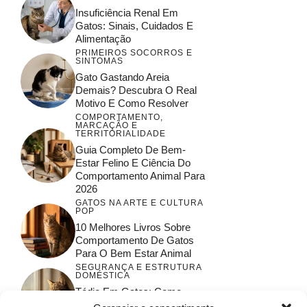
Insuficiência Renal Em
Gatos: Sinais, Cuidados E
Alimentação
PRIMEIROS SOCORROS E
SINTOMAS
Gato Gastando Areia
Demais? Descubra O Real
Motivo E Como Resolver
COMPORTAMENTO,
MARCAÇÃO E
TERRITORIALIDADE
Guia Completo De Bem-
Estar Felino E Ciência Do
Comportamento Animal Para
2026
GATOS NA ARTE E CULTURA
POP
10 Melhores Livros Sobre
Comportamento De Gatos
Para O Bem Estar Animal
SEGURANÇA E ESTRUTURA
DOMÉSTICA
Tédio Em Gatos: Como
Garantir O Bem-Estar E A