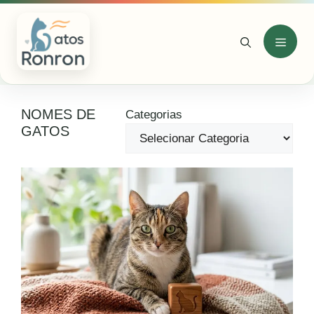
Pular
para
o
Menu
conteúdo
NOMES DE
Categorias
GATOS