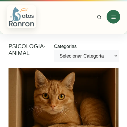
Pular
para
o
Menu
conteúdo
PSICOLOGIA-
Categorias
ANIMAL