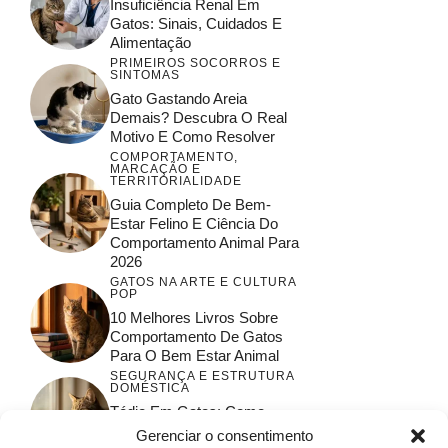
Insuficiência Renal Em
Gatos: Sinais, Cuidados E
Alimentação
PRIMEIROS SOCORROS E
SINTOMAS
Gato Gastando Areia
Demais? Descubra O Real
Motivo E Como Resolver
COMPORTAMENTO,
MARCAÇÃO E
TERRITORIALIDADE
Guia Completo De Bem-
Estar Felino E Ciência Do
Comportamento Animal Para
2026
GATOS NA ARTE E CULTURA
POP
10 Melhores Livros Sobre
Comportamento De Gatos
Para O Bem Estar Animal
SEGURANÇA E ESTRUTURA
DOMÉSTICA
Tédio Em Gatos: Como
Garantir O Bem-Estar E A
Gerenciar o consentimento