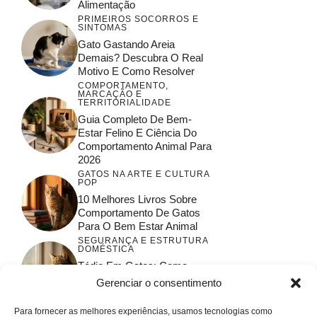
Alimentação
PRIMEIROS SOCORROS E
SINTOMAS
Gato Gastando Areia
Demais? Descubra O Real
Motivo E Como Resolver
COMPORTAMENTO,
MARCAÇÃO E
TERRITORIALIDADE
Guia Completo De Bem-
Estar Felino E Ciência Do
Comportamento Animal Para
2026
GATOS NA ARTE E CULTURA
POP
10 Melhores Livros Sobre
Comportamento De Gatos
Para O Bem Estar Animal
SEGURANÇA E ESTRUTURA
DOMÉSTICA
Tédio Em Gatos: Como
Garantir O Bem-Estar E A
Gerenciar o consentimento
Saúde Felina
Para fornecer as melhores experiências, usamos tecnologias como