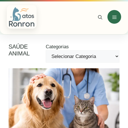
Pular
para
o
Menu
conteúdo
SAÚDE
Categorias
ANIMAL